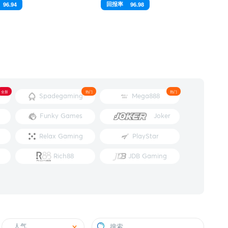
回报率
96.94
96.98
全新
热门
热门
Spadegaming
Mega888
Funky Games
Joker
Relax Gaming
PlayStar
Rich88
JDB Gaming
人气