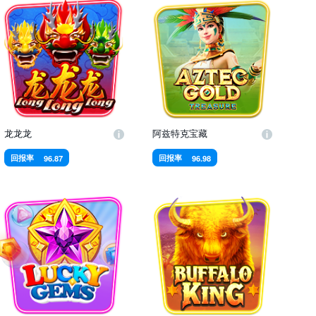
龙龙龙
阿兹特克宝藏
回报率
回报率
96.87
96.98