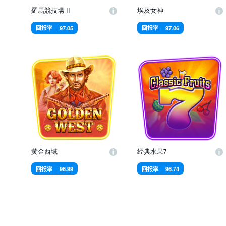
羅馬競技場 II
埃及女神
回报率
回报率
97.05
97.06
黃金西域
经典水果7
回报率
回报率
96.99
96.74