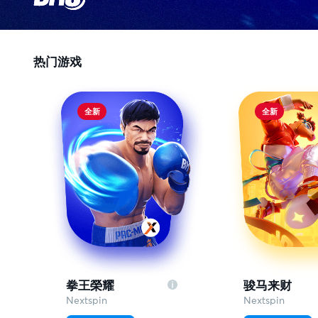
热门游戏
全新
全新
拳王榮耀
骏马来财
Nextspin
Nextspin