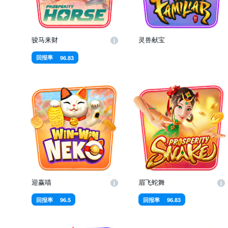
骏马来财
灵兽献宝
回报率
96.83
迎赢喵
眉飞蛇舞
回报率
回报率
96.5
96.83