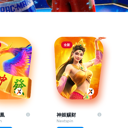
全新
凰
神姬赐财
n
Nextspin