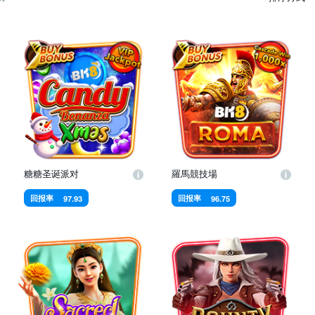
糖糖圣诞派对
羅馬競技場
回报率
回报率
97.93
96.75