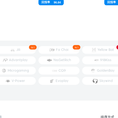
回报率
回报率
96.84
热门
热门
Jili
Fa Chai
Yellow Bat
Advantplay
YesGetRich
918Kiss
Microgaming
CQ9
GoldenBay
V-Power
Evoplay
Skywind
戏
排序方式