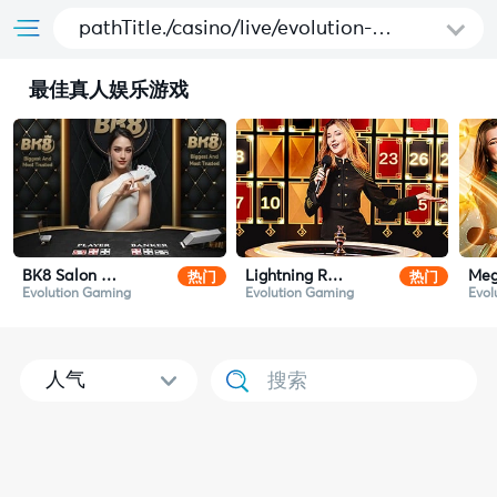
pathTitle./casino/live/evolution-
gaming3
最佳真人娱乐游戏
热门
热门
BK8 Salon Prive Baccarat
Lightning Roulette
Meg
Evolution Gaming
Evolution Gaming
Evol
人气