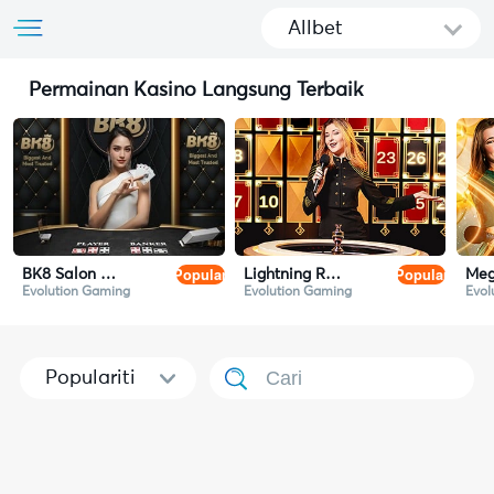
Allbet
Permainan Kasino Langsung Terbaik
Popular
Popular
BK8 Salon Prive Baccarat
Lightning Roulette
Meg
Evolution Gaming
Evolution Gaming
Evol
Populariti