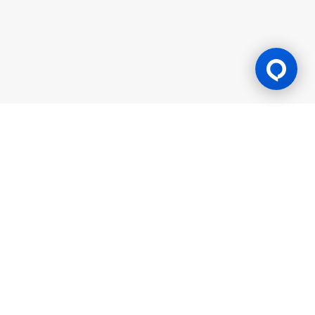
Lesen Permainan
BK8 diuruskan oleh Mettlemind Tech Ltd., nombor pendaftaran:
15779, dengan alamat berdaftar di Hamchako, Mutsamudu,
Pulau Autonomi Anjouan, Kesatuan Comoros. BK8 berlesen dan
dikawal selia oleh Kerajaan Pulau Autonomi Anjouan, Kesatuan